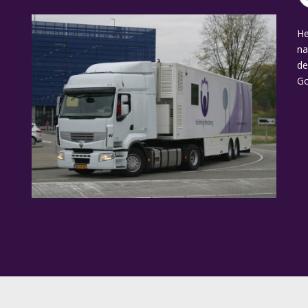
He
na
de
Go