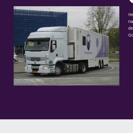
He
na
de
Go