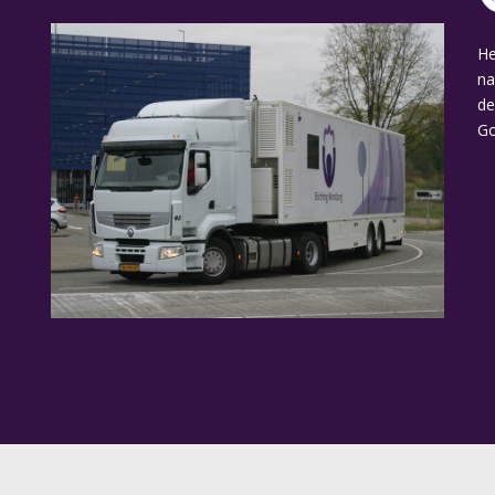
He
na
de
Go